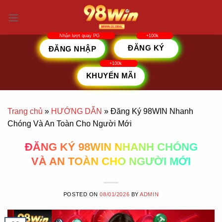
Skip
to
content
ĐĂNG KÝ
ĐĂNG NHẬP
KHUYẾN MÃI
Trang chủ
»
HƯỚNG DẪN
»
Đăng Ký 98WIN Nhanh
Chóng Và An Toàn Cho Người Mới
ĐĂNG KÝ 98WIN NHANH CHÓNG
VÀ AN TOÀN CHO NGƯỜI MỚI
POSTED ON
08/01/2026
BY
ADMIN