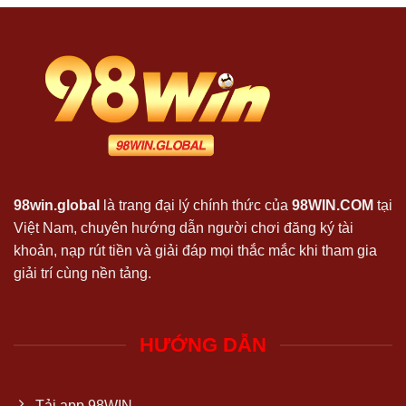
98win.global
là trang đại lý chính thức của
98WIN.COM
tại
Việt Nam, chuyên hướng dẫn người chơi đăng ký tài
khoản, nạp rút tiền và giải đáp mọi thắc mắc khi tham gia
giải trí cùng nền tảng.
HƯỚNG DẪN
Tải app 98WIN