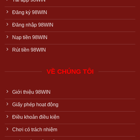
Đăng ký 98WIN
Đăng nhập 98WIN
Nạp tiền 98WIN
Rút tiền 98WIN
VỀ CHÚNG TÔI
Giới thiệu 98WIN
Giấy phép hoạt động
Điều khoản điều kiện
Chơi có trách nhiệm