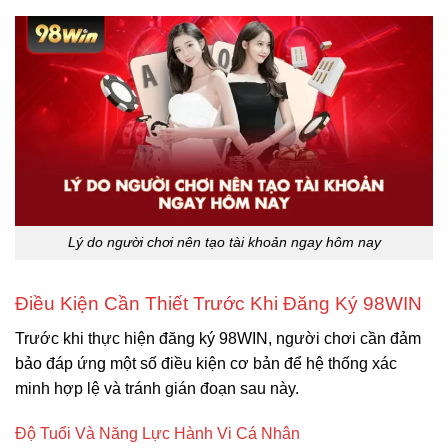
Lý do người chơi nên tạo tài khoản ngay hôm nay
Điều Kiện Cần Thiết Trước Khi Đăng Ký 98WIN
Trước khi thực hiện đăng ký 98WIN, người chơi cần đảm
bảo đáp ứng một số điều kiện cơ bản để hệ thống xác
minh hợp lệ và tránh gián đoạn sau này.
Độ Tuổi Và Năng Lực Hành Vi Cá Nhân