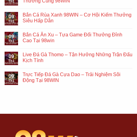
Thưởng Cùng 98WIN
Th1
Bắn Cá Rùa Xanh 98WIN – Cơ Hội Kiếm Thưởng
09
Siêu Hấp Dẫn
Th1
Bắn Cá Ăn Xu – Tựa Game Đổi Thưởng Đỉnh
09
Cao Tại 98win
Th1
Live Đá Gà Thomo – Tận Hưởng Những Trận Đấu
09
Kịch Tính
Th1
Trực Tiếp Đá Gà Cựa Dao – Trải Nghiệm Sôi
09
Động Tại 98WIN
Th1