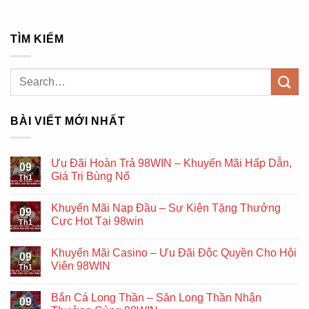
TÌM KIẾM
BÀI VIẾT MỚI NHẤT
Ưu Đãi Hoàn Trả 98WIN – Khuyến Mãi Hấp Dẫn,
09
Giá Trị Bùng Nổ
Th1
Khuyến Mãi Nạp Đầu – Sự Kiện Tặng Thưởng
09
Cực Hot Tại 98win
Th1
Khuyến Mãi Casino – Ưu Đãi Độc Quyền Cho Hội
09
Viên 98WIN
Th1
Bắn Cá Long Thần – Săn Long Thần Nhận
09