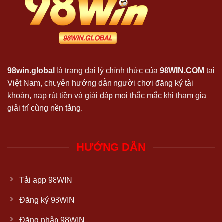
98win.global
là trang đại lý chính thức của
98WIN.COM
tại
Việt Nam, chuyên hướng dẫn người chơi đăng ký tài
khoản, nạp rút tiền và giải đáp mọi thắc mắc khi tham gia
giải trí cùng nền tảng.
HƯỚNG DẪN
Tải app 98WIN
Đăng ký 98WIN
Đăng nhập 98WIN